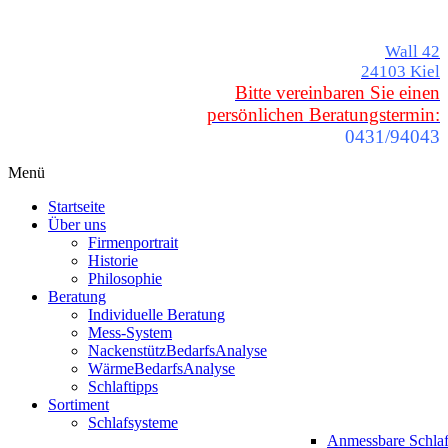
Wall 42
24103 Kiel
Bitte vereinbaren Sie einen
persönlichen Beratungstermin:
0431/94043
Menü
Startseite
Über uns
Firmenportrait
Historie
Philosophie
Beratung
Individuelle Beratung
Mess-System
NackenstützBedarfsAnalyse
WärmeBedarfsAnalyse
Schlaftipps
Sortiment
Schlafsysteme
Anmessbare Schla