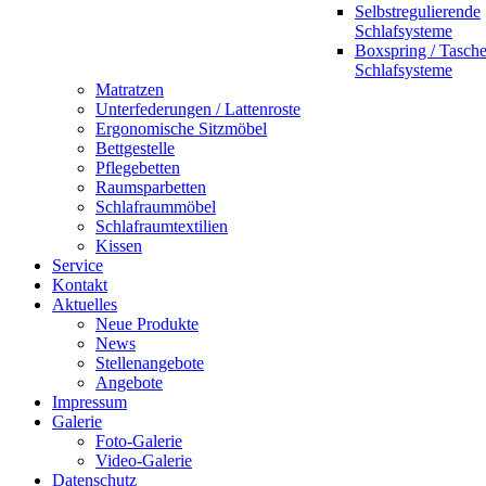
Selbstregulierende
Schlafsysteme
Boxspring / Tasch
Schlafsysteme
Matratzen
Unterfederungen / Lattenroste
Ergonomische Sitzmöbel
Bettgestelle
Pflegebetten
Raumsparbetten
Schlafraummöbel
Schlafraumtextilien
Kissen
Service
Kontakt
Aktuelles
Neue Produkte
News
Stellenangebote
Angebote
Impressum
Galerie
Foto-Galerie
Video-Galerie
Datenschutz