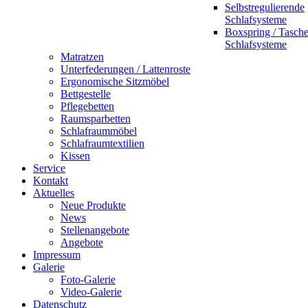
Selbstregulierende
Schlafsysteme
Boxspring / Tasch
Schlafsysteme
Matratzen
Unterfederungen / Lattenroste
Ergonomische Sitzmöbel
Bettgestelle
Pflegebetten
Raumsparbetten
Schlafraummöbel
Schlafraumtextilien
Kissen
Service
Kontakt
Aktuelles
Neue Produkte
News
Stellenangebote
Angebote
Impressum
Galerie
Foto-Galerie
Video-Galerie
Datenschutz