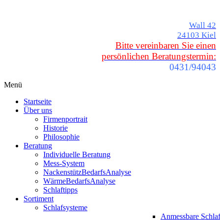
Wall 42
24103 Kiel
Bitte vereinbaren Sie einen
persönlichen Beratungstermin:
0431/94043
Menü
Startseite
Über uns
Firmenportrait
Historie
Philosophie
Beratung
Individuelle Beratung
Mess-System
NackenstützBedarfsAnalyse
WärmeBedarfsAnalyse
Schlaftipps
Sortiment
Schlafsysteme
Anmessbare Schla