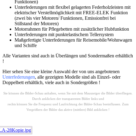
Funktionen)
Unterfederungen mit flexibel gelagerten Federholzleisten mit
elektrischer Verstellmöglichkeit mit FREE-ELEK Funktion
(zwei bis vier Motoren/ Funktionen, Emissionfrei bei
Stillstand der Motoren)
Motorrahmen für Pflegebetten mit zusätzlicher Hubfunktion
Unterfederungen mit punktelastischem Tellersystem
Maßgefertigte Unterfederungen für Reisemobile/Wohnwagen
und Schiffe
Alle Varianten sind auch in Überlängen und Sondermaßen erhältlich
!
Hier sehen Sie eine kleine Auswahl der von uns angebotenen
Unterfederungen
, alle gezeigten Modelle sind als Einzel- oder
Doppelbett erhältlich, viele auch in Sondergrößen !
Sie können die Bilder-Schau anhalten, wenn Sie mit dem Mauszeiger die Bilder überfliegen.
Durch anklicken der transparenten Bilder links und
rechts können Sie die Frequenz und Laufrichtung der Bilder-Schau beeinflussen. Zum
Vergrößern der Bilder das aktive (mittlere) Bild anklicken !