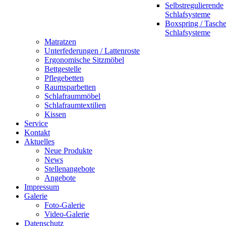
Selbstregulierende
Schlafsysteme
Boxspring / Tasch
Schlafsysteme
Matratzen
Unterfederungen / Lattenroste
Ergonomische Sitzmöbel
Bettgestelle
Pflegebetten
Raumsparbetten
Schlafraummöbel
Schlafraumtextilien
Kissen
Service
Kontakt
Aktuelles
Neue Produkte
News
Stellenangebote
Angebote
Impressum
Galerie
Foto-Galerie
Video-Galerie
Datenschutz