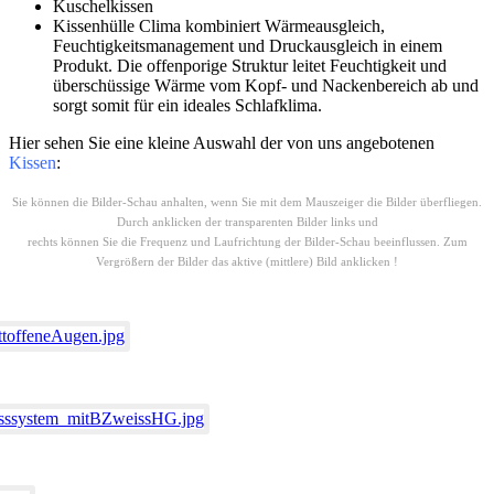
Kuschelkissen
Kissenhülle Clima kombiniert Wärmeausgleich,
Feuchtigkeitsmanagement und Druckausgleich in einem
Produkt. Die offenporige Struktur leitet Feuchtigkeit und
überschüssige Wärme vom Kopf- und Nackenbereich ab und
sorgt somit für ein ideales Schlafklima.
Hier sehen Sie eine kleine Auswahl der von uns angebotenen
Kissen
:
Sie können die Bilder-Schau anhalten, wenn Sie mit dem Mauszeiger die Bilder überfliegen.
Durch anklicken der transparenten Bilder links und
rechts können Sie die Frequenz und Laufrichtung der Bilder-Schau beeinflussen. Zum
Vergrößern der Bilder das aktive (mittlere) Bild anklicken !