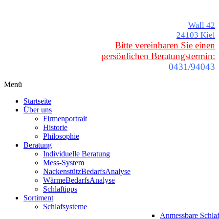
Wall 42
24103 Kiel
Bitte vereinbaren Sie einen
persönlichen Beratungstermin:
0431/94043
Menü
Startseite
Über uns
Firmenportrait
Historie
Philosophie
Beratung
Individuelle Beratung
Mess-System
NackenstützBedarfsAnalyse
WärmeBedarfsAnalyse
Schlaftipps
Sortiment
Schlafsysteme
Anmessbare Schla