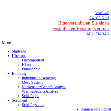
Wall 42
24103 Kiel
Bitte vereinbaren Sie einen
persönlichen Beratungstermin:
0431/94043
Menü
Startseite
Über uns
Firmenportrait
Historie
Philosophie
Beratung
Individuelle Beratung
Mess-System
NackenstützBedarfsAnalyse
WärmeBedarfsAnalyse
Schlaftipps
Sortiment
Schlafsysteme
Anmessbare Schla